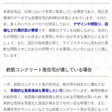
木造住宅は、日本において非常に普及している構造であり、国土交
通省のデータでも低層住宅の約8割が木造とされています。そのた
め、多くのハウスメーカーが対応しており、
デザインや間取り、設
備などの選択肢が豊富
です。複数のプランを比較しながら、自分た
ちの理想に合った住まいを実現しやすい点が大きな魅力といえるで
しょう。また、設計の自由度が高く、ライフスタイルに合わせた柔
軟な間取りやこだわりの空間づくりを重視したい方にはとくに適し
ています。
鉄筋コンクリート造住宅が適している場合
一方、鉄筋コンクリート造の住宅は、耐久性や頑丈さに優れてお
り、
長期的な資産価値を重視したい方
に向いています。耐用年数が
比較的長く、地震後の建物損傷も抑えられる可能性が高いため、将
来的な売却を見据えた資金計画を立てやすい点も特徴です。また、
高層住宅やマンションなどでは鉄筋コンクリート造が主流となって