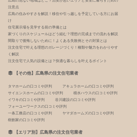
広島の危ない地域はどこ？治安が悪いエリアと安全に暮らすための
注意点
広島の住みやすさを解説！移住や引っ越しを予定している方にお届
け
住宅展示場を見学する前の準備とは
家づくりのスケジュールはどう組む？理想の完成までの流れを解説
間取りで後悔しないために！よくある失敗例とその対策とは
注文住宅で叶える理想のガレージづくり！種類や魅力をわかりやす
く解説
注文住宅で人気の設備とは？快適な暮らしを叶えるポイント
【その他】広島県の注文住宅業者
タマホームの口コミや評判
アキュラホームの口コミや評判
サイエンスホームの口コミや評判
積水ハウスの口コミや評判
イワキの口コミや評判
谷川建設の口コミや評判
フォーユーワークスの口コミや評判
一条工務店の口コミや評判
ヤマダホームズの口コミや評判
樹創家の口コミや評判
【エリア別】広島県の注文住宅業者