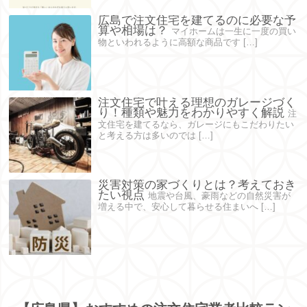
広島で注文住宅を建てるのに必要な予
算や相場は？
マイホームは一生に一度の買い
物といわれるように高額な商品です […]
注文住宅で叶える理想のガレージづく
り！種類や魅力をわかりやすく解説
注
文住宅を建てるなら、ガレージにもこだわりたい
と考える方は多いのでは […]
災害対策の家づくりとは？考えておき
たい視点
地震や台風、豪雨などの自然災害が
増える中で、安心して暮らせる住まいへ […]