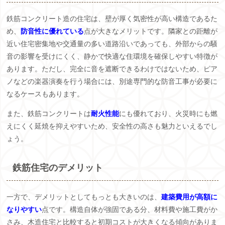
鉄筋コンクリート造の住宅は、壁が厚く気密性が高い構造であるた
め、
防音性に優れている
点が大きなメリットです。隣家との距離が
近い住宅密集地や交通量の多い道路沿いであっても、外部からの騒
音の影響を受けにくく、静かで快適な住環境を確保しやすい特徴が
あります。ただし、完全に音を遮断できるわけではないため、ピア
ノなどの楽器演奏を行う場合には、別途専門的な防音工事が必要に
なるケースもあります。
また、鉄筋コンクリートは
耐火性能
にも優れており、火災時にも燃
えにくく延焼を抑えやすいため、安全性の高さも魅力といえるでし
ょう。
鉄筋住宅のデメリット
一方で、デメリットとしてもっとも大きいのは、
建築費用が高額に
なりやすい
点です。構造自体が強固である分、材料費や施工費がか
さみ、木造住宅と比較すると初期コストが大きくなる傾向がありま