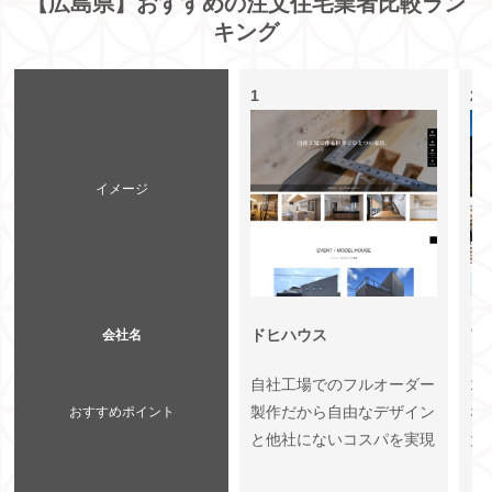
【広島県】おすすめの注文住宅業者比較ラン
キング
1
2
イメージ
ドヒハウス
ア
会社名
自社工場でのフルオーダー
1
製作だから自由なデザイン
な
おすすめポイント
と他社にないコスパを実現
大