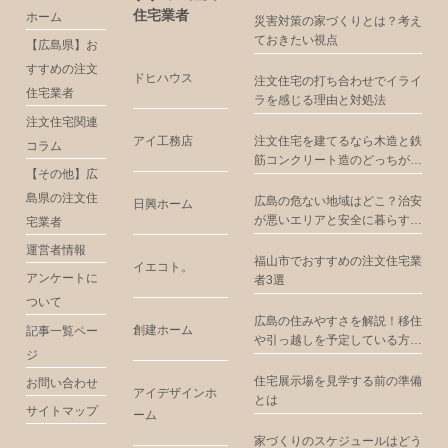
住宅業者
ホーム
災害対策の家づくりとは？考え
ておきたい視点
【広島県】お
すすめの注文
ドヒハウス
注文住宅の打ち合わせでイライ
住宅業者
ラを感じる理由と対処法
注文住宅関連
アイ工務店
注文住宅を建てるなら木造と鉄
コラム
筋コンクリート造のどっちがお
【その他】広
すすめ？
島県の注文住
広島の危ない地域はどこ？治安
日興ホーム
が悪いエリアと安全に暮らすた
宅業者
めの注意点
運営者情報
福山市でおすすめの注文住宅業
イエコト。
アンケートに
者3選
ついて
広島の住みやすさを解説！移住
創建ホーム
記事一覧ペー
や引っ越しを予定している方に
ジ
お届け
住宅展示場を見学する前の準備
お問い合わせ
アイデザインホ
とは
サイトマップ
ーム
家づくりのスケジュールはどう