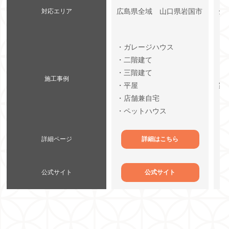
広島県全域 山口県岩国市
全
対応エリア
・ガレージハウス
・二階建て
・
・三階建て
・
施工事例
・平屋
家
・店舗兼自宅
・
・ペットハウス
詳細ページ
詳細はこちら
公式サイト
公式サイト