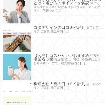
とは？選び方のポイントを解説
家づく
りを検討する際に避けるべきハウスメーカーの特
徴と、信頼でき […]
コダデザインの口コミや評判
施工対応エ
リア 広島県 施工事例 […]
【広島】コスパがいいおすすめ注文住
宅業者３選
注文住宅は、間取りや設備にこだ
わりやすい一方で、建売住宅に比 […]
株式会社大喜の口コミや評判
施工対応エ
リア 広島県 施工事例 […]