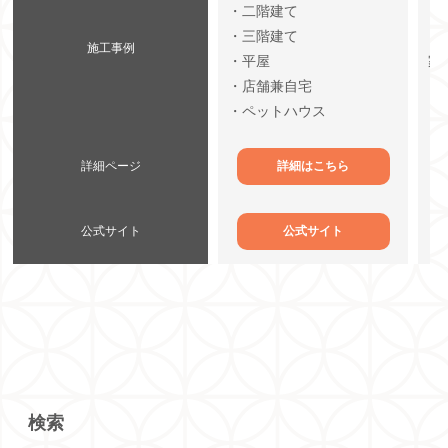
・二階建て
・
・三階建て
・
施工事例
・平屋
家
・店舗兼自宅
・
・ペットハウス
詳細ページ
詳細はこちら
公式サイト
公式サイト
検索