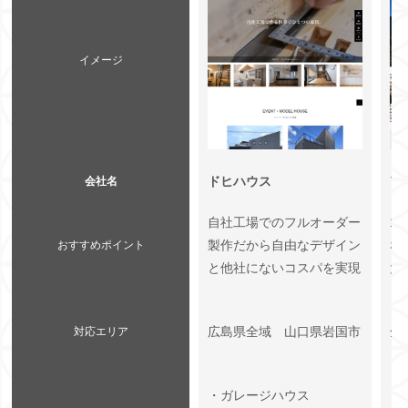
イメージ
ドヒハウス
ア
会社名
自社工場でのフルオーダー
1
製作だから自由なデザイン
な
おすすめポイント
と他社にないコスパを実現
大
広島県全域 山口県岩国市
全
対応エリア
・ガレージハウス