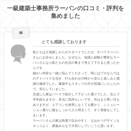
一級建築士事務所ラーバンの口コミ・評判を
集めました
M
とても感謝しております
私たちは土地探しからのスタートでしたが、すべてラーバン
さんにお任せしました。なぜなら、知識と経験が豊富なラー
バンさんなら私たちの生活の事まで考えて下さると思ったか
らです。
細かい内容も一緒に悩んでくださって、時にはプロならでは
のアドバイスを頂き、打ち合わせの時から安心と楽しみと感
謝の連続でした。建築中もスタッフの方が現場にいらしたの
で、安心していました。
完成した家はパースで紹介して下さった通りでした。住んで
半年経ちますが、本当に気持ちいいです。外はまだ寒い日も
ありますが、エアコンを使用しなくても暖かく、シミュレー
ション通りに陽もしっかり入り明るくて、すぐ昼寝をしてし
まいます。
ラーバンさんの家は快適で住みやすく、なおかつデザインも
カッコよく、家族みんなで大切にしていこうと思います。