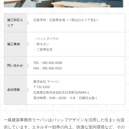
施工対応エ
広島市内・広島県全域（一部山口エリア含む）
リア
・パッシブハウス
施工事例
・和モダン
・二世帯住宅
TEL：082-926-4188
問い合わせ
FAX：082-926-4152
株式会社 ラーバン
〒731-5102
会社情報
広島県広島市佐伯区五日市町石内943-1
受付時間：9:00～18:00 ※水・日曜日を除く
一級建築事務所ラーバンはパッシブデザインを活用した住まいを提
供しています。エネルギー効率の向上、快適な室内環境など、その