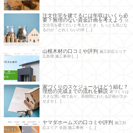
注文住宅を建てるには年収はいくら必
要？無理のない資金計画を考えよう
注
文住宅を建てたいと考えたとき、もっとも気にな
るのが「どれくらいの年 […]
山根木材の口コミや評判
施工対応エリア
広島県 施工事例 […]
家づくりのスケジュールはどう組む？
理想の完成までの流れを解説
家づくりは
大きな買い物であり、長期間にわたる計画が欠か
せませ […]
ヤマダホームズの口コミや評判
施工対
応エリア 全国 施工事例 ・ […]