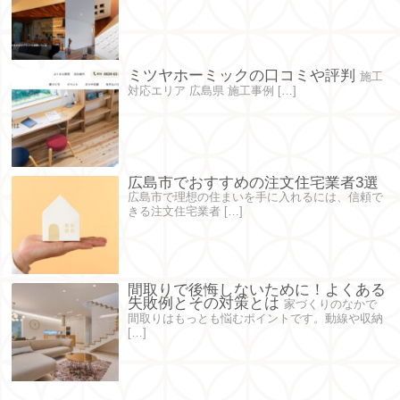
ミツヤホーミックの口コミや評判
施工
対応エリア 広島県 施工事例 […]
広島市でおすすめの注文住宅業者3選
広島市で理想の住まいを手に入れるには、信頼で
きる注文住宅業者 […]
間取りで後悔しないために！よくある
失敗例とその対策とは
家づくりのなかで
間取りはもっとも悩むポイントです。動線や収納
[…]