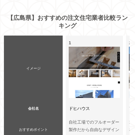
【広島県】おすすめの注文住宅業者比較ラン
キング
1
2
イメージ
ドヒハウス
ア
会社名
自社工場でのフルオーダー
1
製作だから自由なデザイン
な
おすすめポイント