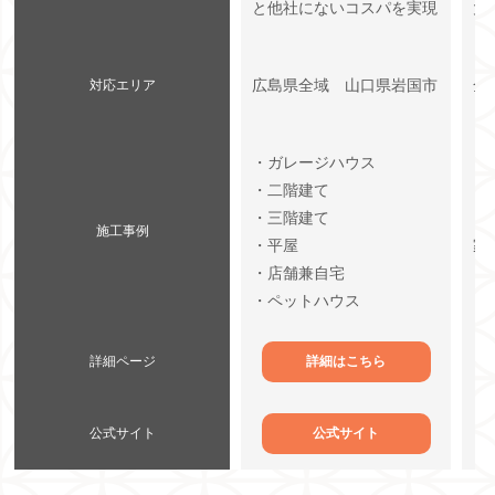
と他社にないコスパを実現
大
広島県全域 山口県岩国市
全
対応エリア
・ガレージハウス
・二階建て
・
・三階建て
・
施工事例
・平屋
家
・店舗兼自宅
・
・ペットハウス
詳細ページ
詳細はこちら
公式サイト
公式サイト