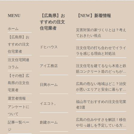
MENU
【広島県】お
【NEW】新着情報
すすめの注文
住宅業者
ホーム
災害対策の家づくりとは？考え
ておきたい視点
【広島県】お
すすめの注文
ドヒハウス
注文住宅の打ち合わせでイライ
住宅業者
ラを感じる理由と対処法
注文住宅関連
アイ工務店
注文住宅を建てるなら木造と鉄
コラム
筋コンクリート造のどっちがお
【その他】広
すすめ？
島県の注文住
広島の危ない地域はどこ？治安
日興ホーム
が悪いエリアと安全に暮らすた
宅業者
めの注意点
運営者情報
福山市でおすすめの注文住宅業
イエコト。
アンケートに
者3選
ついて
広島の住みやすさを解説！移住
創建ホーム
記事一覧ペー
や引っ越しを予定している方に
ジ
お届け