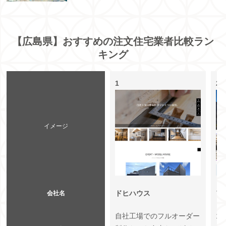
【広島県】おすすめの注文住宅業者比較ラン
キング
1
2
イメージ
ドヒハウス
ア
会社名
自社工場でのフルオーダー
1