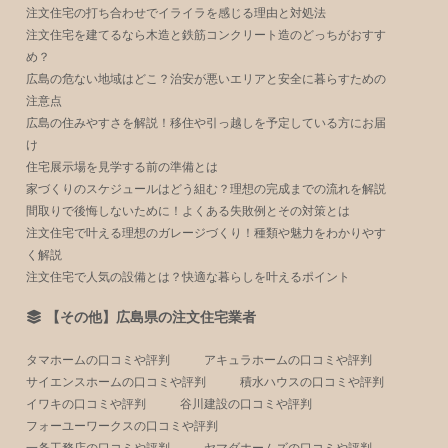
注文住宅の打ち合わせでイライラを感じる理由と対処法
注文住宅を建てるなら木造と鉄筋コンクリート造のどっちがおすす
め？
広島の危ない地域はどこ？治安が悪いエリアと安全に暮らすための
注意点
広島の住みやすさを解説！移住や引っ越しを予定している方にお届
け
住宅展示場を見学する前の準備とは
家づくりのスケジュールはどう組む？理想の完成までの流れを解説
間取りで後悔しないために！よくある失敗例とその対策とは
注文住宅で叶える理想のガレージづくり！種類や魅力をわかりやす
く解説
注文住宅で人気の設備とは？快適な暮らしを叶えるポイント
【その他】広島県の注文住宅業者
タマホームの口コミや評判
アキュラホームの口コミや評判
サイエンスホームの口コミや評判
積水ハウスの口コミや評判
イワキの口コミや評判
谷川建設の口コミや評判
フォーユーワークスの口コミや評判