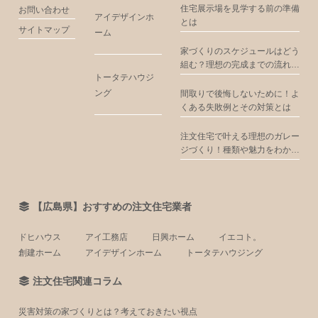
住宅展示場を見学する前の準備
お問い合わせ
アイデザインホ
とは
サイトマップ
ーム
家づくりのスケジュールはどう
組む？理想の完成までの流れを
トータテハウジ
解説
ング
間取りで後悔しないために！よ
くある失敗例とその対策とは
注文住宅で叶える理想のガレー
ジづくり！種類や魅力をわかり
やすく解説
【広島県】おすすめの注文住宅業者
ドヒハウス
アイ工務店
日興ホーム
イエコト。
創建ホーム
アイデザインホーム
トータテハウジング
注文住宅関連コラム
災害対策の家づくりとは？考えておきたい視点