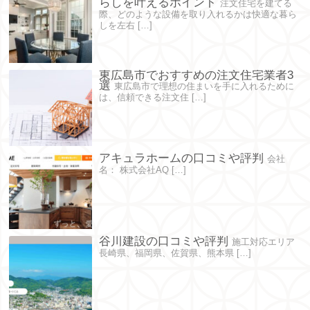
らしを叶えるポイント
注文住宅を建てる
際、どのような設備を取り入れるかは快適な暮ら
しを左右 […]
東広島市でおすすめの注文住宅業者3
選
東広島市で理想の住まいを手に入れるために
は、信頼できる注文住 […]
アキュラホームの口コミや評判
会社
名： 株式会社AQ […]
谷川建設の口コミや評判
施工対応エリア
長崎県、福岡県、佐賀県、熊本県 […]