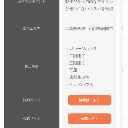
製作だから自由なデザイン
な
おすすめポイント
と他社にないコスパを実現
大
広島県全域 山口県岩国市
全
対応エリア
・ガレージハウス
・二階建て
・
・三階建て
・
施工事例
・平屋
家
・店舗兼自宅
・
・ペットハウス
詳細ページ
詳細はこちら
公式サイト
公式サイト