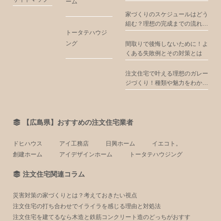
ーム
家づくりのスケジュールはどう
組む？理想の完成までの流れを
トータテハウジ
解説
ング
間取りで後悔しないために！よ
くある失敗例とその対策とは
注文住宅で叶える理想のガレー
ジづくり！種類や魅力をわかり
やすく解説
【広島県】おすすめの注文住宅業者
ドヒハウス
アイ工務店
日興ホーム
イエコト。
創建ホーム
アイデザインホーム
トータテハウジング
注文住宅関連コラム
災害対策の家づくりとは？考えておきたい視点
注文住宅の打ち合わせでイライラを感じる理由と対処法
注文住宅を建てるなら木造と鉄筋コンクリート造のどっちがおすす