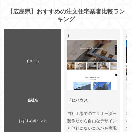
【広島県】おすすめの注文住宅業者比較ラン
キング
1
2
イメージ
ドヒハウス
ア
会社名
自社工場でのフルオーダー
1
製作だから自由なデザイン
な
おすすめポイント
と他社にないコスパを実現
大