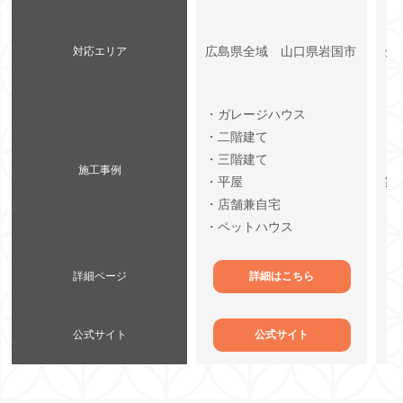
広島県全域 山口県岩国市
全
対応エリア
・ガレージハウス
・二階建て
・
・三階建て
・
施工事例
・平屋
家
・店舗兼自宅
・
・ペットハウス
詳細ページ
詳細はこちら
公式サイト
公式サイト