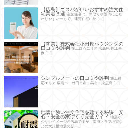
【広島】コスパがいいおすすめ注文住
宅業者３選
注文住宅は、間取りや設備にこだ
わりやすい一方で、建売住宅に比 […]
【閉業】株式会社小田原ハウジングの
口コミや評判
施工対応エリア 広島県 施工事
例 […]
シンプルノートの口コミや評判
施工対
応エリア 広島市・廿日市市・呉市・東広島 […]
地震に強い注文住宅を建てる秘訣｜安
心・安全の家づくり完全ガイド
地震が
少ないイメージの広島ですが、南海トラフ地震な
どの大規模地震の影 […]