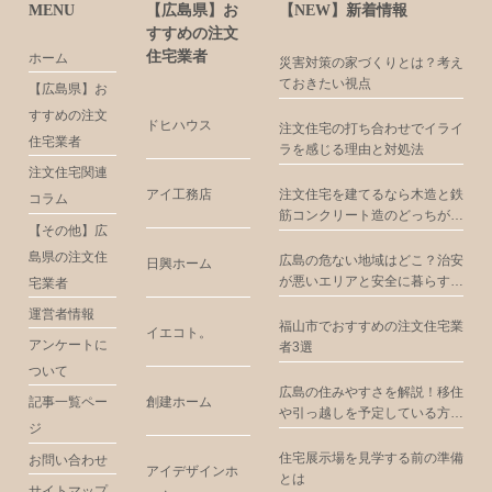
MENU
【広島県】お
【NEW】新着情報
すすめの注文
住宅業者
ホーム
災害対策の家づくりとは？考え
ておきたい視点
【広島県】お
すすめの注文
ドヒハウス
注文住宅の打ち合わせでイライ
住宅業者
ラを感じる理由と対処法
注文住宅関連
アイ工務店
注文住宅を建てるなら木造と鉄
コラム
筋コンクリート造のどっちがお
【その他】広
すすめ？
島県の注文住
広島の危ない地域はどこ？治安
日興ホーム
が悪いエリアと安全に暮らすた
宅業者
めの注意点
運営者情報
福山市でおすすめの注文住宅業
イエコト。
アンケートに
者3選
ついて
広島の住みやすさを解説！移住
創建ホーム
記事一覧ペー
や引っ越しを予定している方に
ジ
お届け
住宅展示場を見学する前の準備
お問い合わせ
アイデザインホ
とは
サイトマップ